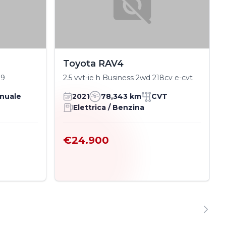
Toyota RAV4
19
2.5 vvt-ie h Business 2wd 218cv e-cvt
nuale
2021
78,343 km
CVT
Elettrica / Benzina
€24.900