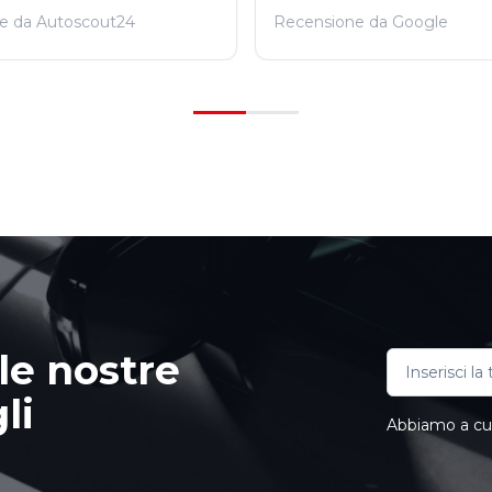
e da Autoscout24
Recensione da Google
le nostre
li
Abbiamo a cuor