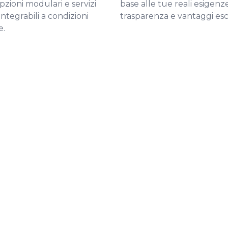
pzioni modulari e servizi
base alle tue reali esigenz
 integrabili a condizioni
trasparenza e vantaggi escl
e.