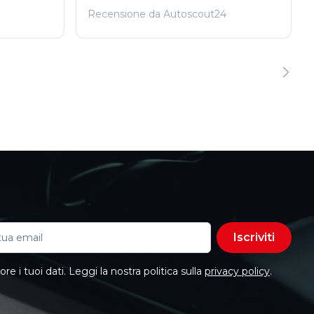
Recensione da Autoscout24
Iscriviti
e i tuoi dati. Leggi la nostra politica sulla
privacy policy
.