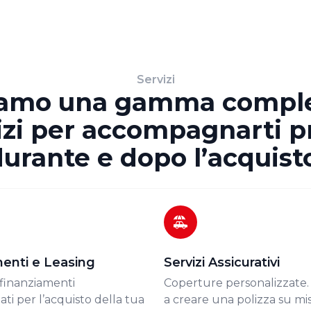
Servizi
iamo una gamma comple
izi per accompagnarti p
urante e dopo l’acquist
enti e Leasing
Servizi Assicurativi
 finanziamenti
Coperture personalizzate. 
ati per l’acquisto della tua
a creare una polizza su mis