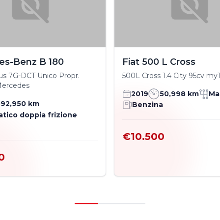
es-Benz B 180
Fiat 500 L Cross
us 7G-DCT Unico Propr.
500L Cross 1.4 City 95cv my
Mercedes
2019
50,998 km
Ma
92,950 km
Benzina
tico doppia frizione
€10.500
0