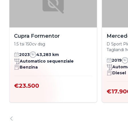
Cupra Formentor
Merced
1.5 tsi 150cv dsg
D Sport Pl
Tagliandi 
2023
43,283 km
2019
Automatico sequenziale
Automa
Benzina
Diesel
€23.500
€17.90